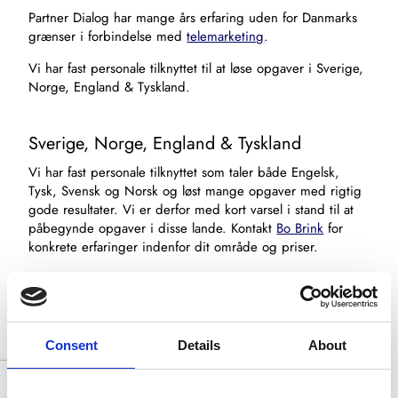
Partner Dialog har mange års erfaring uden for Danmarks
grænser i forbindelse med
telemarketing
.
Vi har fast personale tilknyttet til at løse opgaver i Sverige,
Norge, England & Tyskland.
Sverige, Norge, England & Tyskland
Vi har fast personale tilknyttet som taler både Engelsk,
Tysk, Svensk og Norsk og løst mange opgaver med rigtig
gode resultater. Vi er derfor med kort varsel i stand til at
påbegynde opgaver i disse lande. Kontakt
Bo Brink
for
konkrete erfaringer indenfor dit område og priser.
Resten af verden via seriøse
samarbejdspartnere
Consent
Details
About
Vi har løst mange opgaver, bla. De baltiske lande,
Spanien, Rusland. Vi har erfaring fra stort set alle