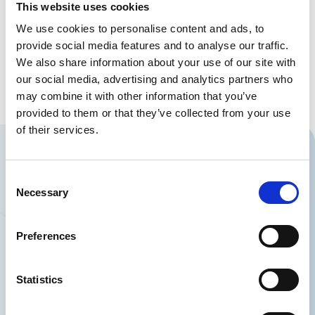
This website uses cookies
europæiske lande . Kontakt Bo Brink for konkrete
erfaringer & priser.
We use cookies to personalise content and ads, to
provide social media features and to analyse our traffic.
Ring til os på tlf. 3586 8000 og lad vores mødebooker
We also share information about your use of our site with
komme i gang med at booke kundemøder for dig!
our social media, advertising and analytics partners who
may combine it with other information that you’ve
provided to them or that they’ve collected from your use
of their services.
Skal vi kontakte dig?
Consent
Necessary
Selection
Du kan også ringe til os på
+45 38 41
03 26
Preferences
Statistics