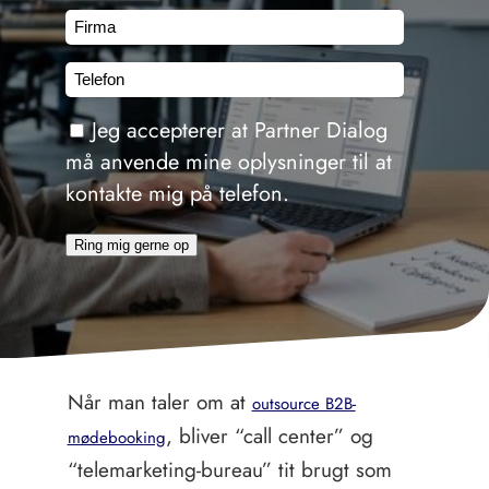
Firma
Telefon
Consent
Jeg accepterer at Partner Dialog
må anvende mine oplysninger til at
kontakte mig på telefon.
Ring mig gerne op
Når man taler om at
outsource B2B-
, bliver “call center” og
mødebooking
“telemarketing-bureau” tit brugt som