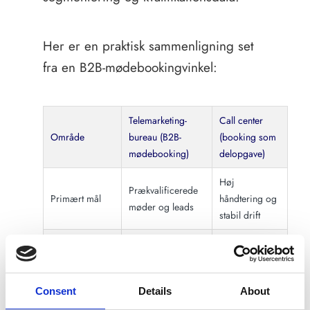
Her er en praktisk sammenligning set
fra en B2B-mødebookingvinkel:
Telemarketing-
Call center
Område
bureau (B2B-
(booking som
mødebooking)
delopgave)
Høj
Prækvalificerede
Primært mål
håndtering og
møder og leads
stabil drift
Outbound til
Blandet
Typisk
udvalgte
inbound og
opkaldstype
virksomheder
outbound
Consent
Details
About
Kampagnebaseret,
Procesbaseret,