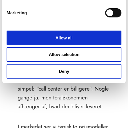
Skalerer bedst i
Skalerbarhed
volumen, også
planlagte bølger
24/7 i nogle
Marketing
setups
Allow all
Pris, styring og
Allow selection
skjulte omkostninger
Deny
Prissammenligningen bliver tit gjort for
simpel: “call center er billigere”. Nogle
gange ja, men totaløkonomien
afhænger af, hvad der bliver leveret.
I markedet ser vi typisk to prismodeller